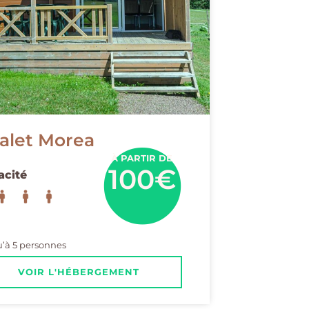
alet Morea
À PARTIR DE
100€
acité
’à 5 personnes
VOIR L'HÉBERGEMENT