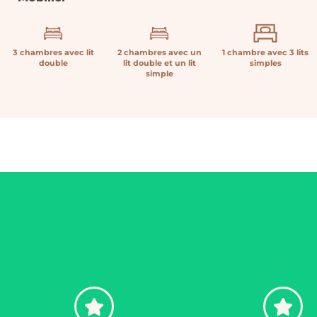
3 chambres avec lit
2 chambres avec un
1 chambre avec 3 lits
double
lit double et un lit
simples
simple