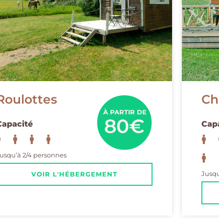
Roulottes
Ch
À PARTIR DE
80€
Capacité
Cap
usqu’à 2/4 personnes
Jusqu
VOIR L'HÉBERGEMENT