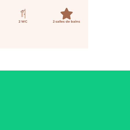
2 WC
2 salles de bains